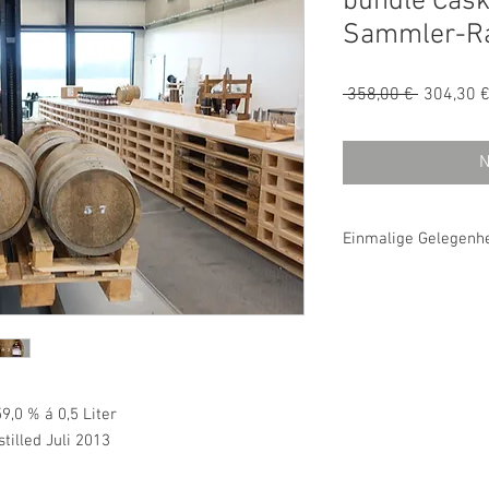
bundle Cask
Sammler-Ra
Standard
 358,00 € 
304,30 
N
Einmalige Gelegenhei
59,0 % á 0,5 Liter
stilled Juli 2013