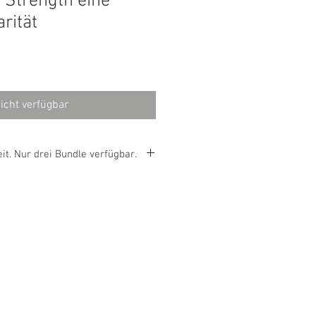
 Strength eine
rität
preis
Sale-
€
Preis
icht verfügbar
t. Nur drei Bundle verfügbar.