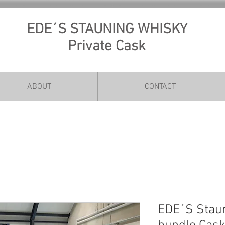
EDE´S STAUNING WHISKY
Private Cask
ABOUT
CONTACT
EDE´S Staun